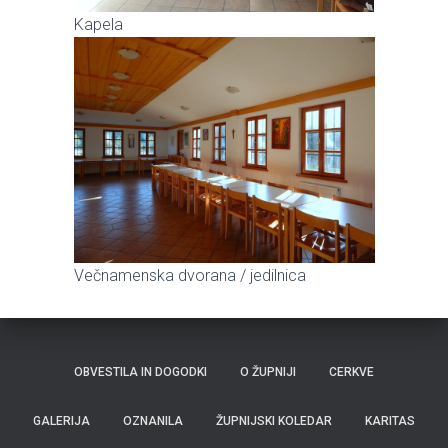
Kapela
Večnamenska dvorana / jedilnica
OBVESTILA IN DOGODKI
O ŽUPNIJI
CERKVE
GALERIJA
OZNANILA
ŽUPNIJSKI KOLEDAR
KARITAS