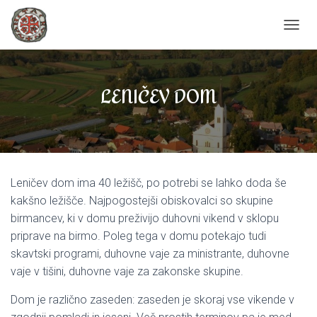
T
O
G
G
LENIČEV DOM
L
E
N
A
V
I
G
Leničev dom ima 40 ležišč, po potrebi se lahko doda še
A
T
kakšno ležišče. Najpogostejši obiskovalci so skupine
I
birmancev, ki v domu preživijo duhovni vikend v sklopu
O
priprave na birmo. Poleg tega v domu potekajo tudi
N
skavtski programi, duhovne vaje za ministrante, duhovne
vaje v tišini, duhovne vaje za zakonske skupine.
Dom je različno zaseden: zaseden je skoraj vse vikende v