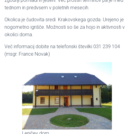
zgodnji pomladi in jeseni. Več prostih terminov pa je med
tednom in predvsem v poletnih mesecih.
Okolica je čudovita sredi Krakovskega gozda. Urejeno je
nogometno igrišče. Možnosti so še za hojo in aktivnosti v
okolici doma.
Več informacij dobite na telefonski številki 031 239 104
(msgr. France Novak)
Leničev dom