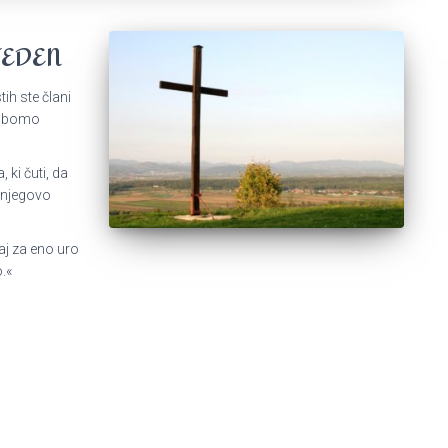
TEDEN
ih ste člani
jo bomo
 ki čuti, da
 njegovo
aj za eno uro
o.«