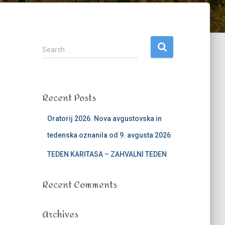
S
Search …
e
a
r
c
Recent Posts
h
f
Oratorij 2026. Nova avgustovska in
o
r
tedenska oznanila od 9. avgusta 2026
:
TEDEN KARITASA – ZAHVALNI TEDEN
Recent Comments
Archives