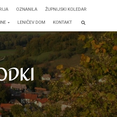
RIJA
OZNANILA
ŽUPNIJSKI KOLEDAR
INE
LENIČEV DOM
KONTAKT
ODKI