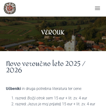
T
O
G
G
VEROUK
L
E
N
A
V
I
G
Novo veroučno leto 2025 /
A
T
2026
I
O
N
Učbeniki
in druga potrebna literatura ter cene:
razred:
Božji otrok sem
15 eur + lit. zv. 4 eur
razred:
Jezus je moj prijatelj
15 eur + lit. zv. 4 eur