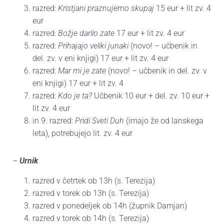
razred:
Kristjani praznujemo skupaj
15 eur + lit zv. 4
eur
razred:
Božje darilo zate
17 eur + lit zv. 4 eur
razred:
Prihajajo veliki junaki
(novo! – učbenik in
del. zv. v eni knjigi) 17 eur + lit zv. 4 eur
razred:
Mar mi je zate
(novo! – učbenik in del. zv. v
eni knjigi) 17 eur + lit zv. 4
razred:
Kdo je ta?
Učbenik 10 eur + del. zv. 10 eur +
lit zv. 4 eur
in 9. razred:
Pridi Sveti Duh
(imajo že od lanskega
leta), potrebujejo lit. zv. 4 eur
–
Urnik
razred v četrtek ob 13h (s. Terezija)
razred v torek ob 13h (s. Terezija)
razred v ponedeljek ob 14h (župnik Damjan)
razred v torek ob 14h (s. Terezija)