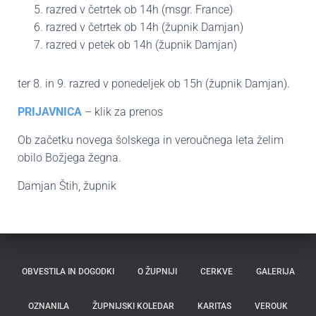
razred v četrtek ob 14h (msgr. France)
razred v četrtek ob 14h (župnik Damjan)
razred v petek ob 14h (župnik Damjan)
ter 8. in 9. razred v ponedeljek ob 15h (župnik Damjan).
PRIJAVNICA
– klik za prenos
Ob začetku novega šolskega in veroučnega leta želim
obilo Božjega žegna.
Damjan Štih, župnik
OBVESTILA IN DOGODKI
O ŽUPNIJI
CERKVE
GALERIJA
OZNANILA
ŽUPNIJSKI KOLEDAR
KARITAS
VEROUK