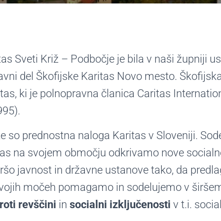
as Sveti Križ – Podbočje je bila v naši župniji u
avni del Škofijske Karitas Novo mesto. Škofijska
as, ki je polnopravna članica Caritas Internation
995).
e so prednostna naloga Karitas v Sloveniji. Sod
tas na svojem območju odkrivamo nove socialne
ršo javnost in državne ustanove tako, da pre
o svojih močeh pomagamo in sodelujemo v širš
roti revščini
in
socialni izključenosti
v t.i. socia