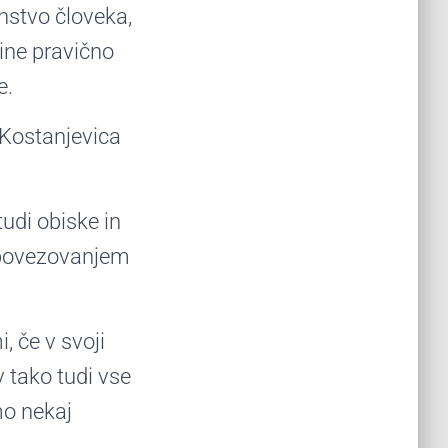
anstvo človeka,
ine pravično
e.
 Kostanjevica
tudi obiske in
s povezovanjem
, če v svoji
v tako tudi vse
mo nekaj