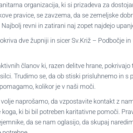
nitarna organizacija, ki si prizadeva za dostoj
kove pravice, se zavzema, da se zemeljske dobr
 Najbolj revni in zatirani naj zopet najdejo upanj
kriva dve župniji in sicer Sv.Križ – Podbočje in
ivnih članov ki, razen delitve hrane, pokrivajo 
silci. Trudimo se, da ob stiski prisluhnemo in 
pomagamo, kolikor je v naši moči.
 volje naprošamo, da vzpostavite kontakt z nami
 koga, ki bi bil potreben karitativne pomoči. Pra
ejemnike, da se nam oglasijo, da skupaj naredi
 potrebne.