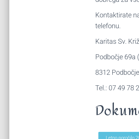
Kontaktirate n
telefonu.
Karitas Sv. Kr
Podbočje 69a 
8312 Podbočj
Tel.: 07 49 78 
Dokum
Letno poročilo 