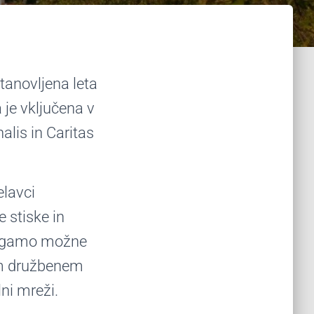
stanovljena leta
 je vključena v
alis in Caritas
elavci
 stiske in
dlagamo možne
em družbenem
lni mreži.