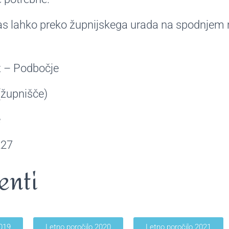
as lahko preko župnijskega urada na spodnjem n
iž – Podbočje
(župnišče)
e
227
enti
2019
Letno poročilo 2020
Letno poročilo 2021