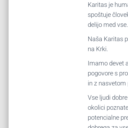
Karitas je huma
spoštuje člove
delijo med vse.
Naša Karitas po
na Krki.
Imamo devet akt
pogovore s pro
in z nasvetom 
Vse ljudi dobre
okolici poznate
potencialne pr
dobrega za vse