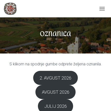
T
O
G
G
OZNANILA
L
E
N
A
V
I
G
S klikom na spodnje gumbe odprete željena oznanila.
A
T
I
2. AVGUST 2026
O
N
AVGUST 2026
JULIJ 2026